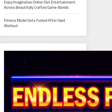
Enjoy Imaginative Online Slot Entertainment
Across Beautifully Crafted Game Worlds
Fitness Model Gets Fucked After Hard
Workout