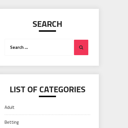
SEARCH
Search
Search
for:
LIST OF CATEGORIES
Adult
Betting