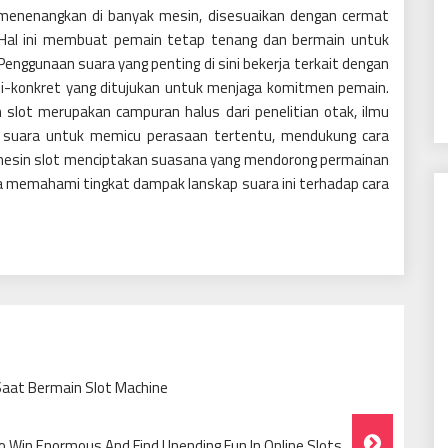
g menenangkan di banyak mesin, disesuaikan dengan cermat
. Hal ini membuat pemain tetap tenang dan bermain untuk
enggunaan suara yang penting di sini bekerja terkait dengan
ti-konkret yang ditujukan untuk menjaga komitmen pemain.
n slot merupakan campuran halus dari penelitian otak, ilmu
n suara untuk memicu perasaan tertentu, mendukung cara
 mesin slot menciptakan suasana yang mendorong permainan
a memahami tingkat dampak lanskap suara ini terhadap cara
Saat Bermain Slot Machine
o Win Enormous And Find Unending Fun In Online Slots