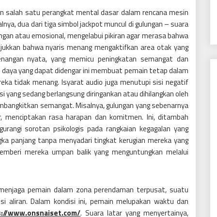
n salah satu perangkat mental dasar dalam rencana mesin
nya, dua dari tiga simbol jackpot muncul di gulungan – suara
gan atau emosional, mengelabui pikiran agar merasa bahwa
njukkan bahwa nyaris menang mengaktifkan area otak yang
enangan nyata, yang memicu peningkatan semangat dan
pu daya yang dapat didengar ini membuat pemain tetap dalam
reka tidak menang. Isyarat audio juga menutupi sisi negatif
ksi yang sedang berlangsung diringankan atau dihilangkan oleh
mbangkitkan semangat. Misalnya, gulungan yang sebenarnya
, menciptakan rasa harapan dan komitmen. Ini, ditambah
urangi sorotan psikologis pada rangkaian kegagalan yang
gka panjang tanpa menyadari tingkat kerugian mereka yang
emberi mereka umpan balik yang menguntungkan melalui
k menjaga pemain dalam zona perendaman terpusat, suatu
isi aliran. Dalam kondisi ini, pemain melupakan waktu dan
s://www.onsnaiset.com/
. Suara latar yang menyertainya,