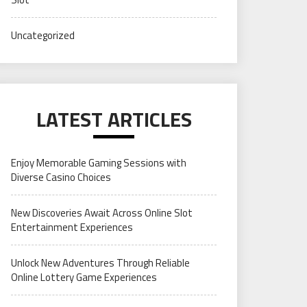
Uncategorized
LATEST ARTICLES
Enjoy Memorable Gaming Sessions with
Diverse Casino Choices
New Discoveries Await Across Online Slot
Entertainment Experiences
Unlock New Adventures Through Reliable
Online Lottery Game Experiences