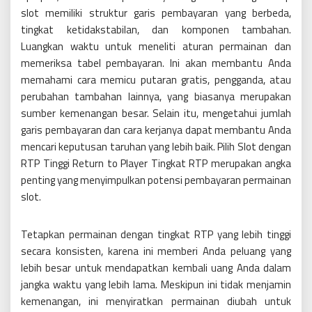
slot memiliki struktur garis pembayaran yang berbeda,
tingkat ketidakstabilan, dan komponen tambahan.
Luangkan waktu untuk meneliti aturan permainan dan
memeriksa tabel pembayaran. Ini akan membantu Anda
memahami cara memicu putaran gratis, pengganda, atau
perubahan tambahan lainnya, yang biasanya merupakan
sumber kemenangan besar. Selain itu, mengetahui jumlah
garis pembayaran dan cara kerjanya dapat membantu Anda
mencari keputusan taruhan yang lebih baik. Pilih Slot dengan
RTP Tinggi Return to Player Tingkat RTP merupakan angka
penting yang menyimpulkan potensi pembayaran permainan
slot.
Tetapkan permainan dengan tingkat RTP yang lebih tinggi
secara konsisten, karena ini memberi Anda peluang yang
lebih besar untuk mendapatkan kembali uang Anda dalam
jangka waktu yang lebih lama. Meskipun ini tidak menjamin
kemenangan, ini menyiratkan permainan diubah untuk