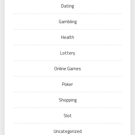
Dating
Gambling
Health
Lottery
Online Games
Poker
Shopping
Slot
Uncategorized