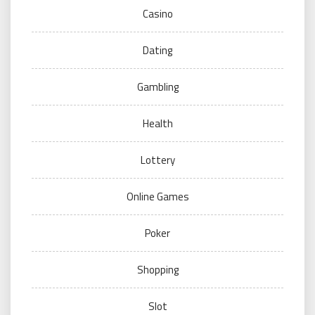
Casino
Dating
Gambling
Health
Lottery
Online Games
Poker
Shopping
Slot