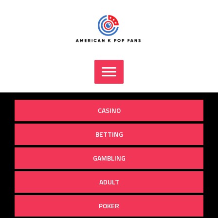
Skip
to
content
CASINO
BETTING
GAMBLING
ADULT
POKER