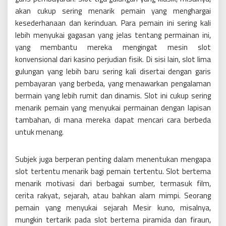
akan cukup sering menarik pemain yang menghargai
kesederhanaan dan kerinduan. Para pemain ini sering kali
lebih menyukai gagasan yang jelas tentang permainan ini,
yang membantu mereka mengingat mesin slot
konvensional dari kasino perjudian fisik. Di sisi lain, slot lima
gulungan yang lebih baru sering kali disertai dengan garis
pembayaran yang berbeda, yang menawarkan pengalaman
bermain yang lebih rumit dan dinamis. Slot ini cukup sering
menarik pemain yang menyukai permainan dengan lapisan
tambahan, di mana mereka dapat mencari cara berbeda
untuk menang.
Subjek juga berperan penting dalam menentukan mengapa
slot tertentu menarik bagi pemain tertentu. Slot bertema
menarik motivasi dari berbagai sumber, termasuk film,
cerita rakyat, sejarah, atau bahkan alam mimpi. Seorang
pemain yang menyukai sejarah Mesir kuno, misalnya,
mungkin tertarik pada slot bertema piramida dan firaun,