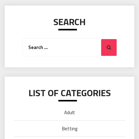
SEARCH
Search
Search
for:
LIST OF CATEGORIES
Adult
Betting