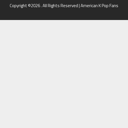
Copyright ©2026 . All Rights Reserved | American K Pop Fans