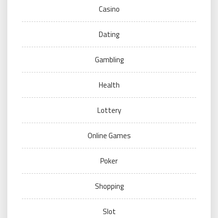
Casino
Dating
Gambling
Health
Lottery
Online Games
Poker
Shopping
Slot