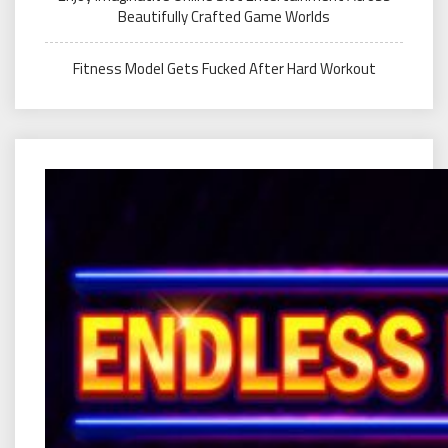
Beautifully Crafted Game Worlds
Fitness Model Gets Fucked After Hard Workout