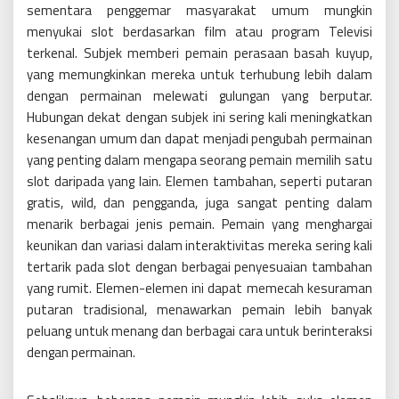
sementara penggemar masyarakat umum mungkin
menyukai slot berdasarkan film atau program Televisi
terkenal. Subjek memberi pemain perasaan basah kuyup,
yang memungkinkan mereka untuk terhubung lebih dalam
dengan permainan melewati gulungan yang berputar.
Hubungan dekat dengan subjek ini sering kali meningkatkan
kesenangan umum dan dapat menjadi pengubah permainan
yang penting dalam mengapa seorang pemain memilih satu
slot daripada yang lain. Elemen tambahan, seperti putaran
gratis, wild, dan pengganda, juga sangat penting dalam
menarik berbagai jenis pemain. Pemain yang menghargai
keunikan dan variasi dalam interaktivitas mereka sering kali
tertarik pada slot dengan berbagai penyesuaian tambahan
yang rumit. Elemen-elemen ini dapat memecah kesuraman
putaran tradisional, menawarkan pemain lebih banyak
peluang untuk menang dan berbagai cara untuk berinteraksi
dengan permainan.