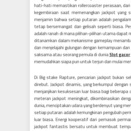
hati-hati memastikan rollercoaster perasaan, da
kegembiraan saat memenangkan jackpot yang sul
menjamin bahwa setiap putaran adalah pengalam
tetap bersemangat dan gelisah seperti biasa. Pe
adalah ranah di mana pilihan-pilihan utama dapat 
ditanamkan dalam mekanisme gameplay menambah
dan menjelajahi gulungan dengan kemampuan dan a
saksama atau seorang pemula di dunia
Slot gacor
memudahkan siapa pun untuk terjun dan mulai me
Di Big stake Rapture, pencarian jackpot bukan se
direbut. Jackpot dinamis, yang berkumpul dengan se
menjanjikan kesuksesan luar biasa bagi beberapa
meteran jackpot meningkat, dikombinasikan deng
dunia, menciptakan udara yang berdenyut yang mem
setiap putaran adalah kemungkinan pengubah perm
luar biasa. Energi kooperatif dari pemasok perm
jackpot fantastis bersatu untuk membuat tempat