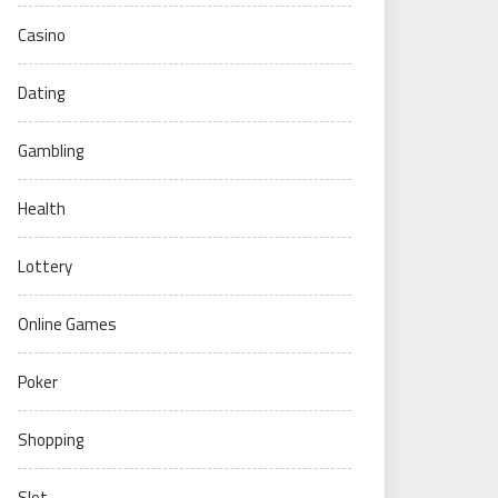
Casino
Dating
Gambling
Health
Lottery
Online Games
Poker
Shopping
Slot