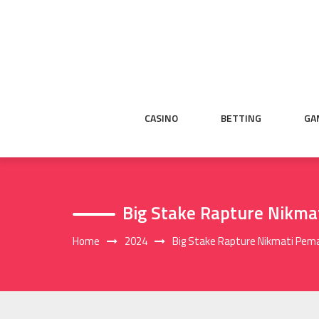
Skip
to
content
CASINO
BETTING
GA
Big Stake Rapture Nikma
Home
2024
Big Stake Rapture Nikmati Pema