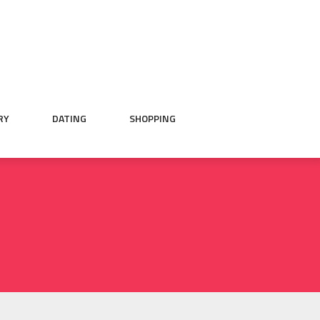
RY
DATING
SHOPPING