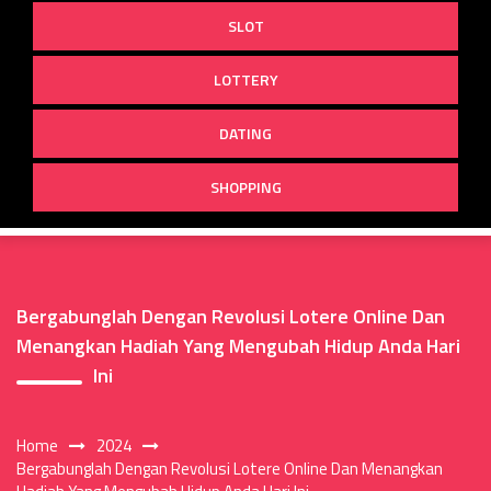
SLOT
LOTTERY
DATING
SHOPPING
Bergabunglah Dengan Revolusi Lotere Online Dan
Menangkan Hadiah Yang Mengubah Hidup Anda Hari
Ini
Home
2024
Bergabunglah Dengan Revolusi Lotere Online Dan Menangkan