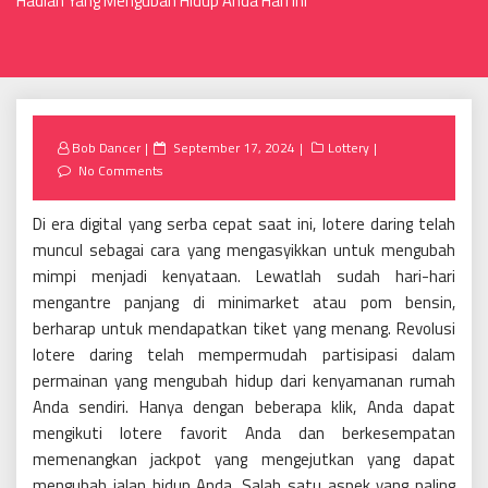
Hadiah Yang Mengubah Hidup Anda Hari Ini
Posted
Bob Dancer
September 17, 2024
Lottery
on
No Comments
Di era digital yang serba cepat saat ini, lotere daring telah
muncul sebagai cara yang mengasyikkan untuk mengubah
mimpi menjadi kenyataan. Lewatlah sudah hari-hari
mengantre panjang di minimarket atau pom bensin,
berharap untuk mendapatkan tiket yang menang. Revolusi
lotere daring telah mempermudah partisipasi dalam
permainan yang mengubah hidup dari kenyamanan rumah
Anda sendiri. Hanya dengan beberapa klik, Anda dapat
mengikuti lotere favorit Anda dan berkesempatan
memenangkan jackpot yang mengejutkan yang dapat
mengubah jalan hidup Anda. Salah satu aspek yang paling