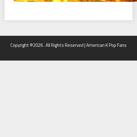
Copyright ©2026 . All Rights Reserved | American K Pop Fans