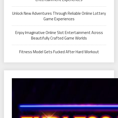
Unlock New Adventures Through Reliable Online Lottery
Game Experiences
Enjoy Imaginative Online Slot Entertainment Across
Beautifully Crafted Game Worlds
Fitness Model Gets Fucked After Hard Workout