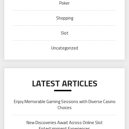
Poker
Shopping
Slot
Uncategorized
LATEST ARTICLES
Enjoy Memorable Gaming Sessions with Diverse Casino
Choices
New Discoveries Await Across Online Slot
Entertainment Experiences