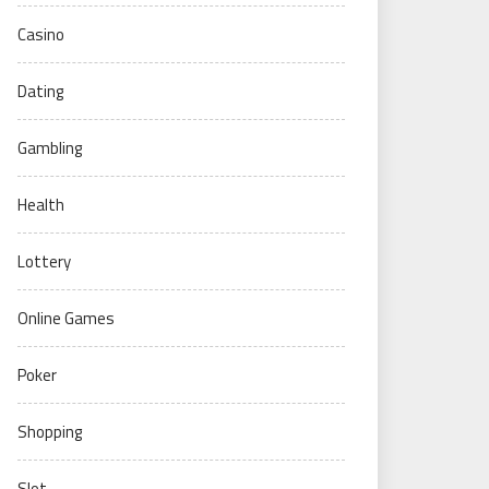
Casino
Dating
Gambling
Health
Lottery
Online Games
Poker
Shopping
Slot