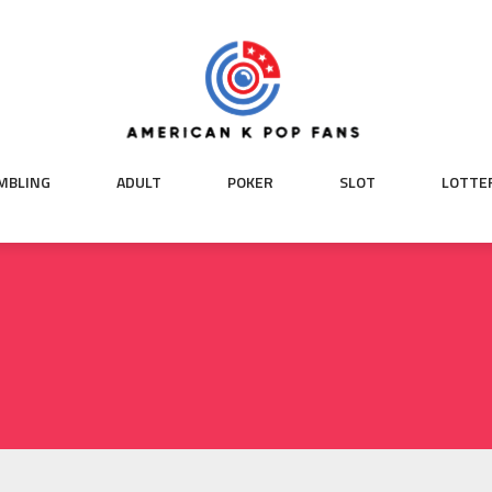
MBLING
ADULT
POKER
SLOT
LOTTE