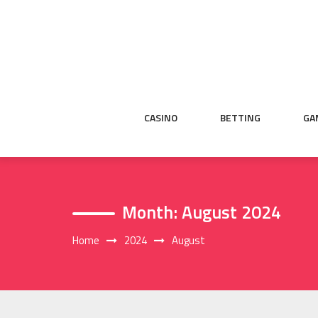
Skip
to
content
CASINO
BETTING
GA
Month:
August 2024
Home
2024
August