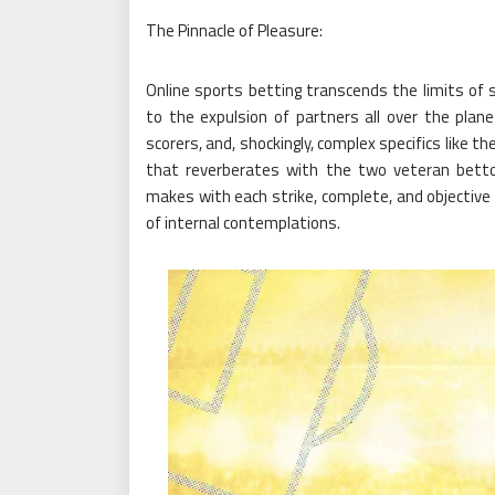
The Pinnacle of Pleasure:
Online sports betting transcends the limits of 
to the expulsion of partners all over the pla
scorers, and, shockingly, complex specifics like t
that reverberates with the two veteran betto
makes with each strike, complete, and objective c
of internal contemplations.