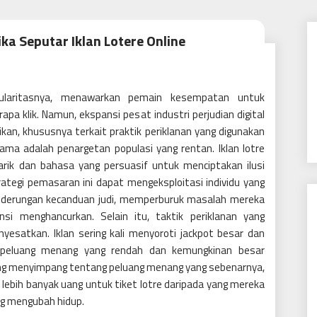
ka Seputar Iklan Lotere Online
pularitasnya, menawarkan pemain kesempatan untuk
 klik. Namun, ekspansi pesat industri perjudian digital
ikan, khususnya terkait praktik periklanan yang digunakan
ma adalah penargetan populasi yang rentan. Iklan lotre
arik dan bahasa yang persuasif untuk menciptakan ilusi
tegi pemasaran ini dapat mengeksploitasi individu yang
ecenderungan kecanduan judi, memperburuk masalah mereka
i menghancurkan. Selain itu, taktik periklanan yang
yesatkan. Iklan sering kali menyoroti jackpot besar dan
an peluang menang yang rendah dan kemungkinan besar
yang menyimpang tentang peluang menang yang sebenarnya,
ebih banyak uang untuk tiket lotre daripada yang mereka
g mengubah hidup.