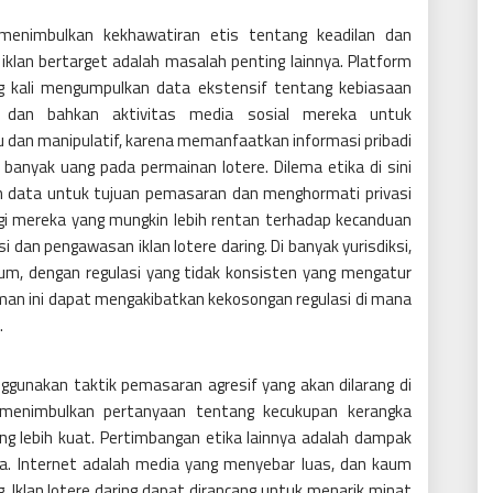
i menimbulkan kekhawatiran etis tentang keadilan dan
iklan bertarget adalah masalah penting lainnya. Platform
g kali mengumpulkan data ekstensif tentang kebiasaan
s, dan bahkan aktivitas media sosial mereka untuk
u dan manipulatif, karena memanfaatkan informasi pribadi
 banyak uang pada permainan lotere. Dilema etika di sini
n data untuk tujuan pemasaran dan menghormati privasi
bagi mereka yang mungkin lebih rentan terhadap kecanduan
si dan pengawasan iklan lotere daring. Di banyak yurisdiksi,
kum, dengan regulasi yang tidak konsisten yang mengatur
an ini dapat mengakibatkan kekosongan regulasi di mana
.
ggunakan taktik pemasaran agresif yang akan dilarang di
a menimbulkan pertanyaan tentang kecukupan kerangka
ng lebih kuat. Pertimbangan etika lainnya adalah dampak
uda. Internet adalah media yang menyebar luas, dan kaum
Iklan lotere daring dapat dirancang untuk menarik minat