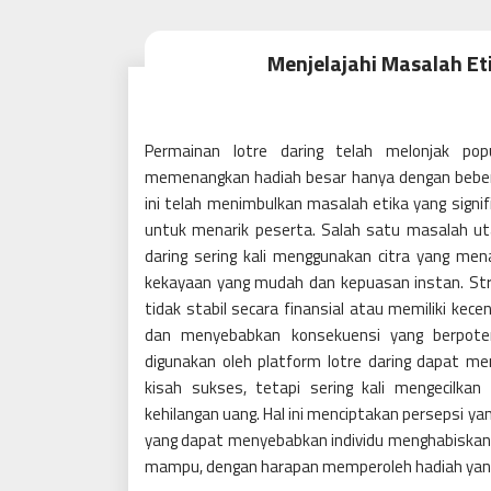
Menjelajahi Masalah Eti
Permainan lotre daring telah melonjak po
memenangkan hadiah besar hanya dengan beberapa
ini telah menimbulkan masalah etika yang signif
untuk menarik peserta. Salah satu masalah uta
daring sering kali menggunakan citra yang men
kekayaan yang mudah dan kepuasan instan. Stra
tidak stabil secara finansial atau memiliki k
dan menyebabkan konsekuensi yang berpotens
digunakan oleh platform lotre daring dapat men
kisah sukses, tetapi sering kali mengecilk
kehilangan uang. Hal ini menciptakan persepsi 
yang dapat menyebabkan individu menghabiskan l
mampu, dengan harapan memperoleh hadiah yan